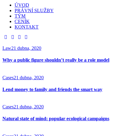
ÚVOD
PRÁVNÍ SLUŽBY
TÝM
CENÍK
KONTAKT
Law
21 dubna, 2020
Why a public figure shouldn’t really be a role model
Cases
21 dubna, 2020
Lend money to family and friends the smart way
Cases
21 dubna, 2020
Natural state of mind: popular ecological campaigns