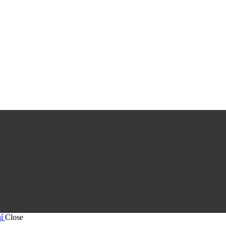
í
Close