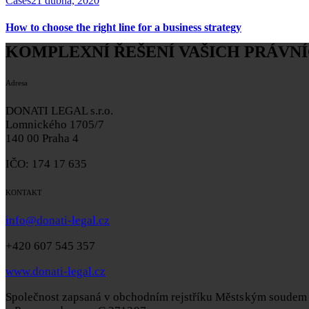
Cases
21 dubna, 2020
How to choose the right line for a business strategy
KOMPLEXNÍ ŘEŠENÍ VAŠICH PRÁVNÍ
Adresa
DONATI LEGAL s.r.o.
Lomnického 1705/7
140 00 Praha 4
IČO: 174 17 635
KONTAKT
info@donati-legal.cz
+420 607 545 357
www.donati-legal.cz
Společnost zapsaná v obchodním rejstříku
Městským soudem