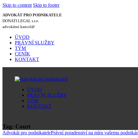
Skip to content
Skip to footer
ADVOKÁT PRO PODNIKATELE
DONATI LEGAL s.r.o.
advokátní kancelář
ÚVOD
PRÁVNÍ SLUŽBY
TÝM
CENÍK
KONTAKT
ÚVOD
PRÁVNÍ SLUŽBY
TÝM
KONTAKT
Tag: Court
Advokát pro podnikatele
Právní poradenství na míru vašemu podnikán