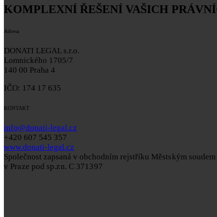
KOMPLEXNÍ ŘEŠENÍ VAŠICH PRÁVNÍ
Adresa
DONATI LEGAL s.r.o.
Lomnického 1705/7
140 00 Praha 4
IČO: 174 17 635
KONTAKT
info@donati-legal.cz
+420 607 545 357
www.donati-legal.cz
Společnost zapsaná v obchodním rejstříku
Městským soudem
v Praze pod sp.zn. C 371397