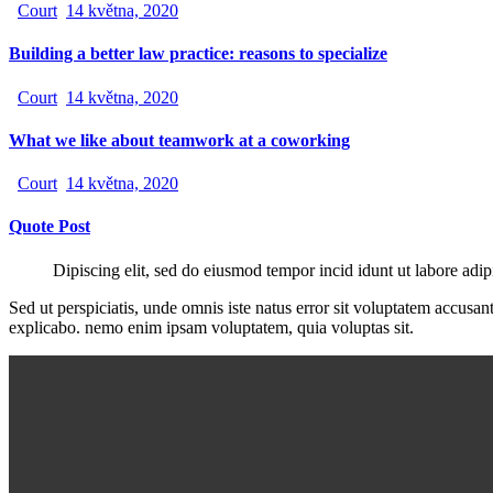
Court
14 května, 2020
Building a better law practice: reasons to specialize
Court
14 května, 2020
What we like about teamwork at a coworking
Court
14 května, 2020
Quote Post
Dipiscing elit, sed do eiusmod tempor incid idunt ut labore adip
Sed ut perspiciatis, unde omnis iste natus error sit voluptatem accusan
explicabo. nemo enim ipsam voluptatem, quia voluptas sit.