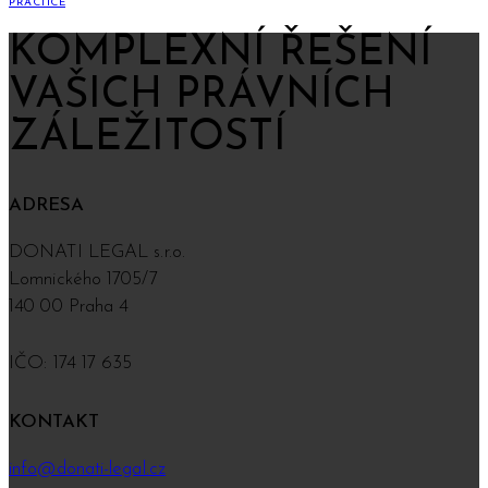
PRACTICE
KOMPLEXNÍ ŘEŠENÍ
VAŠICH PRÁVNÍCH
ZÁLEŽITOSTÍ
ADRESA
DONATI LEGAL s.r.o.
Lomnického 1705/7
140 00 Praha 4
IČO: 174 17 635
KONTAKT
info@donati-legal.cz