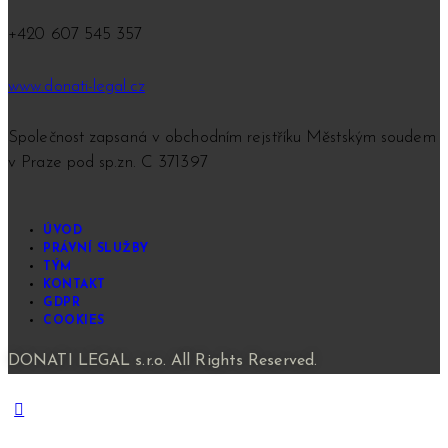
+420 607 545 357
www.donati-legal.cz
Společnost zapsaná v obchodním rejstříku
Městským soudem
v Praze pod sp.zn. C 371397
ÚVOD
PRÁVNÍ SLUŽBY
TÝM
KONTAKT
GDPR
COOKIES
DONATI LEGAL s.r.o. All Rights Reserved.