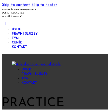
Skip to content
Skip to footer
ADVOKÁT PRO PODNIKATELE
DONATI LEGAL s.r.o.
advokátní kancelář
ÚVOD
PRÁVNÍ SLUŽBY
TÝM
CENÍK
KONTAKT
ÚVOD
PRÁVNÍ SLUŽBY
TÝM
KONTAKT
PRACTICE